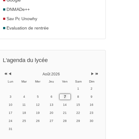
Google
DNMADe++
Sav Pc Unowhy
Evaluation de rentrée
Année
Mois
Mois
Année
précédente
précédent
suivant
suivante
L'agenda du lycée
Août 2026
Lun
Mar
Mer
Jeu
Ven
Sam
Dim
1
2
7
3
4
5
6
8
9
10
11
12
13
14
15
16
17
18
19
20
21
22
23
24
25
26
27
28
29
30
31