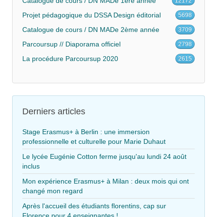
Catalogue de cours / DN MADe 1ère année
12172
Projet pédagogique du DSSA Design éditorial
5698
Catalogue de cours / DN MADe 2ème année
3709
Parcoursup // Diaporama officiel
2798
La procédure Parcoursup 2020
2615
Derniers articles
Stage Erasmus+ à Berlin : une immersion
professionnelle et culturelle pour Marie Duhaut
Le lycée Eugénie Cotton ferme jusqu'au lundi 24 août
inclus
Mon expérience Erasmus+ à Milan : deux mois qui ont
changé mon regard
Après l'accueil des étudiants florentins, cap sur
Florence pour 4 enseignantes !