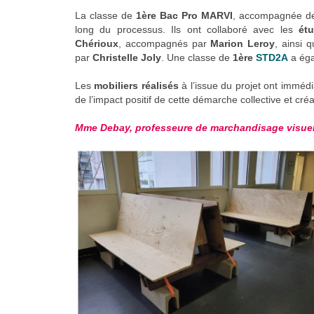
La classe de
1ère Bac Pro MARVI
, accompagnée de
long du processus. Ils ont collaboré avec les
ét
Chérioux
, accompagnés par
Marion Leroy
, ainsi 
par
Christelle Joly
. Une classe de
1ère
STD2A
a éga
Les
mobiliers réalisés
à l’issue du projet ont imméd
de l’impact positif de cette démarche collective et créa
Mme Debay, professeure de marchandisage visue