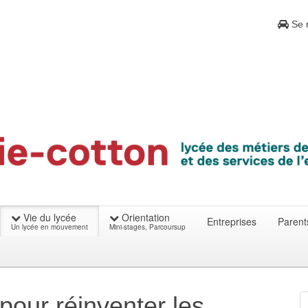
Se r
Vie du lycée
Orientation
Entreprises
Parent
Un lycée en mouvement
Mini-stages, Parcoursup
 pour réinventer les