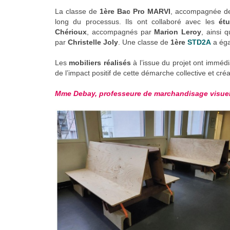
La classe de
1ère Bac Pro MARVI
, accompagnée de
long du processus. Ils ont collaboré avec les
ét
Chérioux
, accompagnés par
Marion Leroy
, ainsi 
par
Christelle Joly
. Une classe de
1ère
STD2A
a éga
Les
mobiliers réalisés
à l’issue du projet ont imméd
de l’impact positif de cette démarche collective et créa
Mme Debay, professeure de marchandisage visue