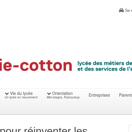
Se r
Vie du lycée
Orientation
Entreprises
Parent
Un lycée en mouvement
Mini-stages, Parcoursup
 pour réinventer les